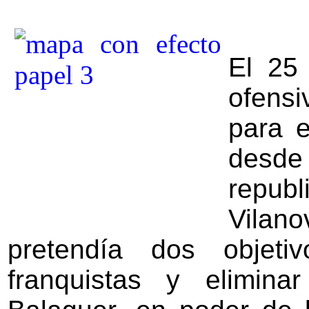
El 25
ofensi
para e
desd
republ
Vilano
pretendía dos objeti
franquistas y elimin